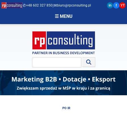
✆
|
✉︎
+48 602 327 850
biuro@rpconsulting.pl
in
f
YT
☰ MENU
ACJE UE
PO IR