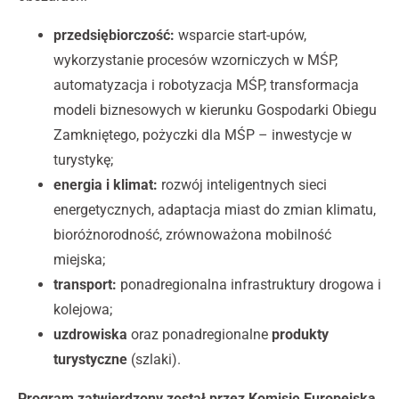
przedsiębiorczość:
wsparcie start-upów,
wykorzystanie procesów wzorniczych w MŚP,
automatyzacja i robotyzacja MŚP, transformacja
modeli biznesowych w kierunku Gospodarki Obiegu
Zamkniętego, pożyczki dla MŚP – inwestycje w
turystykę;
energia i klimat:
rozwój inteligentnych sieci
energetycznych, adaptacja miast do zmian klimatu,
bioróżnorodność, zrównoważona mobilność
miejska;
transport:
ponadregionalna infrastruktury drogowa i
kolejowa;
uzdrowiska
oraz ponadregionalne
produkty
turystyczne
(szlaki).
Program zatwierdzony został przez Komisję Europejską