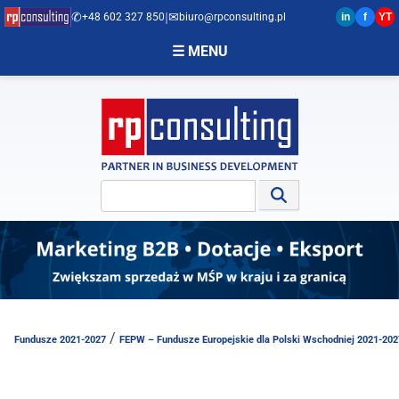
✆
|
✉︎
+48 602 327 850
biuro@rpconsulting.pl
in
f
YT
☰ MENU
ACJE UE
/
Fundusze 2021-2027
FEPW – Fundusze Europejskie dla Polski Wschodniej 2021-202