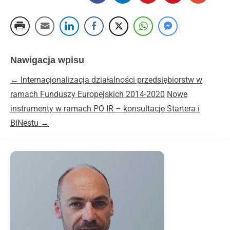
Nawigacja wpisu
←
Internacjonalizacja działalności przedsiębiorstw w
ramach Funduszy Europejskich 2014-2020
Nowe
instrumenty w ramach PO IR – konsultacje Startera i
BiNestu
→