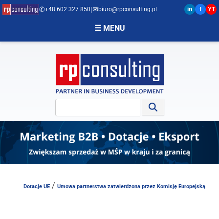
✆
|
✉︎
+48 602 327 850
biuro@rpconsulting.pl
in
f
YT
☰ MENU
ACJE UE
/
Dotacje UE
Umowa partnerstwa zatwierdzona przez Komisję Europejską